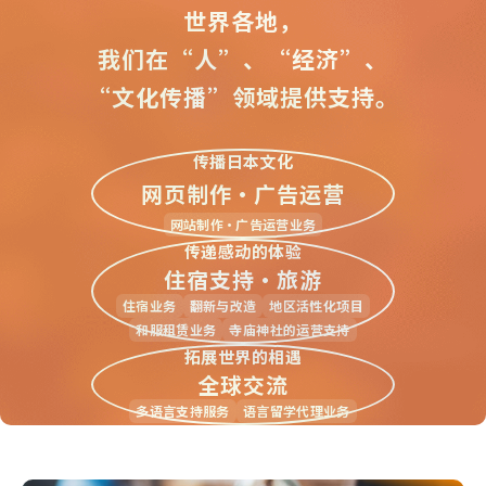
世界各地，
我们在“人”、“经济”、
“文化传播”领域提供支持。
传播日本文化
网页制作・广告运营
网站制作・广告运营业务
传递感动的体验
住宿支持・旅游
住宿业务
翻新与改造
地区活性化项目
和服租赁业务
寺庙神社的运营支持
拓展世界的相遇
全球交流
多语言支持服务
语言留学代理业务