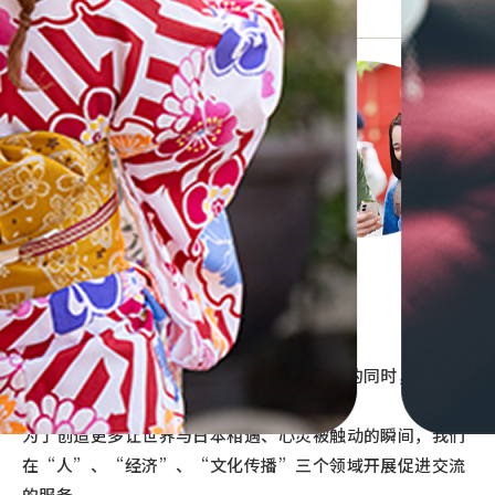
我
们
的
理
念
日本拥有跨越时光传承下来的美丽文化。
细腻、和谐，以及体贴入微的心。
我们希望在守护和发展这些值得自豪的文化的同时，
将其传
承至未来，并让更多人了解。
为了创造更多让世界与日本相遇、心灵被触动的瞬间，
我们
在“人”、“经济”、“文化传播”三个领域开展促进交流
的服务。