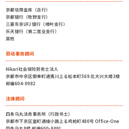
京都信用金库（总行）
京都银行（牧野支行）
三菱东京UFJ 银行（樟叶支行）
乐天银行（第二营业支行）
其他
劳动事务顾问
Hikari社会保险劳务士法人
京都市中京区御幸町通夷川上る松本町569 北大兴大楼3楼
邮编604-0982
法律顾问
四条乌丸法务事务所（行政书士）
京都市下京区室町通绫小路上る鸡枪町480号 Office-One
四条乌丸8楼 邮编600-8491