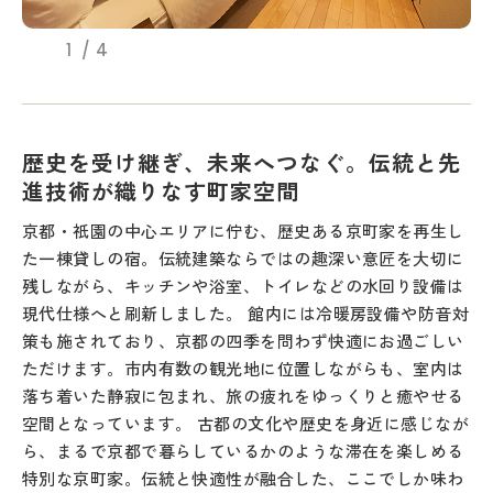
1
4
歴史を受け継ぎ、未来へつなぐ。伝統と先
進技術が織りなす町家空間
京都・祇園の中心エリアに佇む、歴史ある京町家を再生し
た一棟貸しの宿。伝統建築ならではの趣深い意匠を大切に
残しながら、キッチンや浴室、トイレなどの水回り設備は
現代仕様へと刷新しました。 館内には冷暖房設備や防音対
策も施されており、京都の四季を問わず快適にお過ごしい
ただけます。市内有数の観光地に位置しながらも、室内は
落ち着いた静寂に包まれ、旅の疲れをゆっくりと癒やせる
空間となっています。 古都の文化や歴史を身近に感じなが
ら、まるで京都で暮らしているかのような滞在を楽しめる
特別な京町家。伝統と快適性が融合した、ここでしか味わ