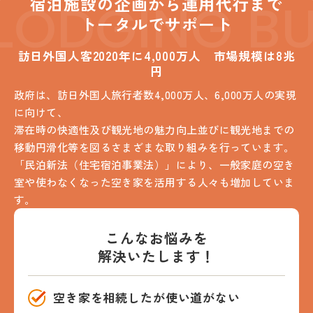
LODGING BU
宿泊施設の企画から運用代行まで
トータルでサポート
訪日外国人客2020年に4,000万人 市場規模は8兆
円
政府は、訪日外国人旅行者数4,000万人、6,000万人の実現
に向けて、
滞在時の快適性及び観光地の魅力向上並びに観光地までの
移動円滑化等を図るさまざまな取り組みを行っています。
「民泊新法（住宅宿泊事業法）」により、一般家庭の空き
室や使わなくなった空き家を活用する人々も増加していま
す。
こんなお悩みを
解決いたします！
空き家を相続したが使い道がない