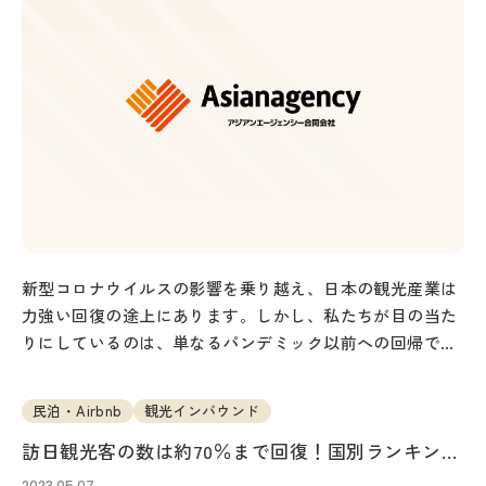
新型コロナウイルスの影響を乗り越え、日本の観光産業は
力強い回復の途上にあります。しかし、私たちが目の当た
りにしているのは、単なるパンデミック以前への回帰では
ありません。訪日外国人観光客（インバウンド…
民泊・Airbnb
観光インバウンド
訪日観光客の数は約70％まで回復！国別ランキング
をチェック
2023.05.07