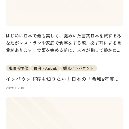
はじめに日本で最も美しく、謎めいた言葉日本を旅するあ
なたがレストランや家庭で食事をする際、必ず耳にする言
葉があります。食事を始める前に、人々が揃って静かに手
を合わせ、口にする一言「いただきます（I…
地域活性化
民泊・Airbnb
観光インバウンド
インバウンド客も知りたい！日本の「令和6年度
（2024年）観光の現状」と「令和7年度（2025年）
2025.07.19
の観光施策」を徹底解説 ～観光白書から読み解く
日本観光の最新動向～