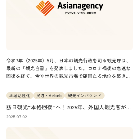
令和7年（2025年）5月、日本の観光行政を司る観光庁は、
最新の『観光白書』を発表しました。コロナ禍後の急速な
回復を経て、今や世界の観光市場で確固たる地位を築きつ
つある日本。近年、訪日観光客の増加が…
地域活性化
民泊・Airbnb
観光インバウンド
訪日観光“本格回復”へ！2025年、外国人観光客が今
求めている「日本らしさ」とは？
2025.07.02