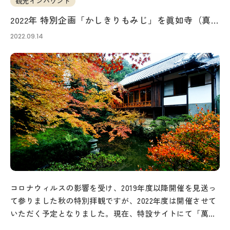
観光インバウンド
2022年 特別企画「かしきりもみじ」を眞如寺（真
如寺）で開催！
2022.09.14
コロナウィルスの影響を受け、2019年度以降開催を見送っ
て参りました秋の特別拝観ですが、2022年度は開催させて
いただく予定となりました。現在、特設サイトにて「萬年
山眞如寺」秋の特別拝観のご予約を受け…