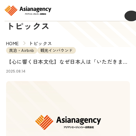
MENU
トピックス
HOME
トピックス
民泊・Airbnb
観光インバウンド
【心に響く日本文化】なぜ日本人は「いただきま
す」と言うのか？ 食に宿る感謝の哲学
2025.08.14